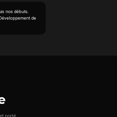
uis nos débuts.
 Développement de
e
et porté