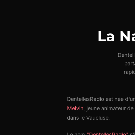
La N
Dentel
part
rapi
DentellesRadio est née d'u
Melvin
, jeune animateur de
dans le Vaucluse.
Le nom
"DentellesRadio"
s'