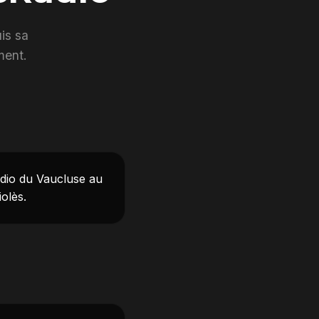
is sa
ment.
adio du Vaucluse au
olès.