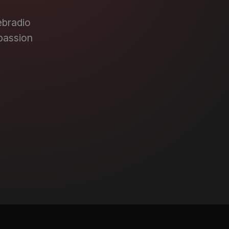
ebradio
passion