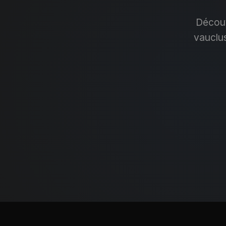
Découv
vauclu