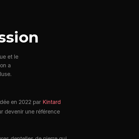
ssion
e et le
ion a
luse.
ndée en 2022 par
Kintard
ur devenir une référence
res dentelles de pierre qui