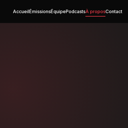
Accueil
Émissions
Équipe
Podcasts
À propos
Contact
o