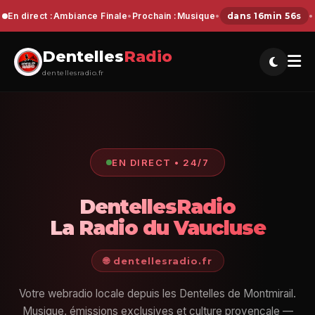
En direct :
Ambiance Finale
•
Prochain :
Musique
•
dans 16min 55s
•
Dentelles
Radio
dentellesradio.fr
EN DIRECT • 24/7
DentellesRadio
La Radio du Vaucluse
🌐 dentellesradio.fr
Votre webradio locale depuis les Dentelles de Montmirail.
Musique, émissions exclusives et culture provençale —