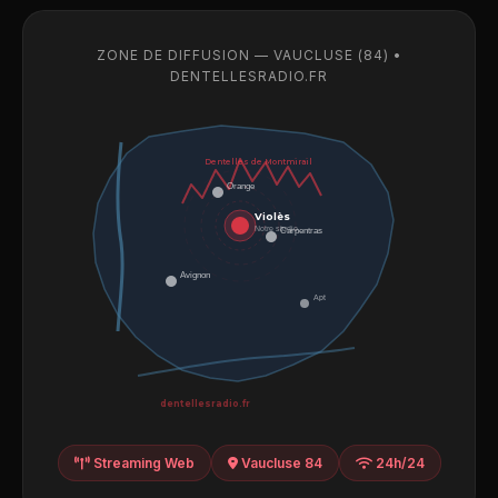
ZONE DE DIFFUSION — VAUCLUSE (84) •
DENTELLESRADIO.FR
Dentelles de Montmirail
Orange
Violès
Notre studio
Carpentras
Avignon
Apt
dentellesradio.fr
Streaming Web
Vaucluse 84
24h/24